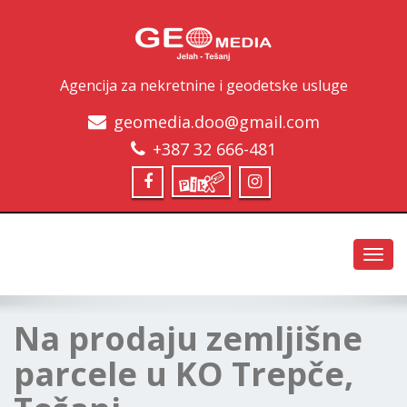
Agencija za nekretnine i geodetske usluge
geomedia.doo@gmail.com
+387 32 666-481
Toggl
navig
Na prodaju zemljišne
parcele u KO Trepče,