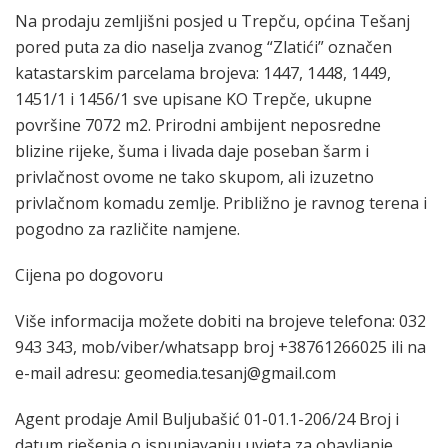
Na prodaju zemljišni posjed u Trepču, općina Tešanj
pored puta za dio naselja zvanog “Zlatići” označen
katastarskim parcelama brojeva: 1447, 1448, 1449,
1451/1 i 1456/1 sve upisane KO Trepče, ukupne
površine 7072 m2. Prirodni ambijent neposredne
blizine rijeke, šuma i livada daje poseban šarm i
privlačnost ovome ne tako skupom, ali izuzetno
privlačnom komadu zemlje. Približno je ravnog terena i
pogodno za različite namjene.
Cijena po dogovoru
Više informacija možete dobiti na brojeve telefona: 032
943 343, mob/viber/whatsapp broj +38761266025 ili na
e-mail adresu: geomedia.tesanj@gmail.com
Agent prodaje Amil Buljubašić 01-01.1-206/24 Broj i
datum rješenja o ispunjavanju uvjeta za obavljanje