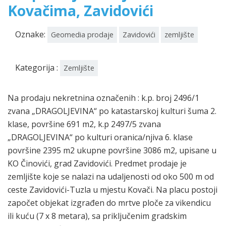
Kovačima, Zavidovići
Oznake:
Geomedia prodaje
Zavidovići
zemljište
Kategorija :
Zemljište
Na prodaju nekretnina označenih : k.p. broj 2496/1
zvana „DRAGOLJEVINA“ po katastarskoj kulturi šuma 2.
klase, površine 691 m2, k.p 2497/5 zvana
„DRAGOLJEVINA“ po kulturi oranica/njiva 6. klase
površine 2395 m2 ukupne površine 3086 m2, upisane u
KO Činovići, grad Zavidovići. Predmet prodaje je
zemljište koje se nalazi na udaljenosti od oko 500 m od
ceste Zavidovići-Tuzla u mjestu Kovači. Na placu postoji
započet objekat izgrađen do mrtve ploče za vikendicu
ili kuću (7 x 8 metara), sa priključenim gradskim