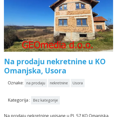
Na prodaju nekretnine u KO
Omanjska, Usora
Oznake:
na prodaju
nekretnine
Usora
Kategorija :
Bez kategorije
Na prodaju nekretnine upisane u PL 57 KO Omanjska.