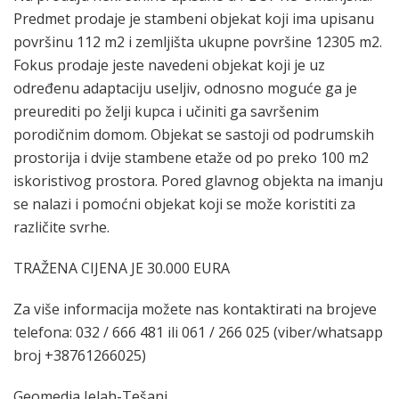
Predmet prodaje je stambeni objekat koji ima upisanu
površinu 112 m2 i zemljišta ukupne površine 12305 m2.
Fokus prodaje jeste navedeni objekat koji je uz
određenu adaptaciju useljiv, odnosno moguće ga je
preurediti po želji kupca i učiniti ga savršenim
porodičnim domom. Objekat se sastoji od podrumskih
prostorija i dvije stambene etaže od po preko 100 m2
iskoristivog prostora. Pored glavnog objekta na imanju
se nalazi i pomoćni objekat koji se može koristiti za
različite svrhe.
TRAŽENA CIJENA JE 30.000 EURA
Za više informacija možete nas kontaktirati na brojeve
telefona: 032 / 666 481 ili 061 / 266 025 (viber/whatsapp
broj +38761266025)
Geomedia Jelah-Tešanj