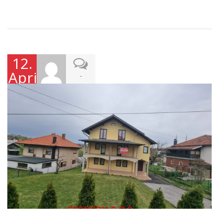
12.
Aprila
-
2026.