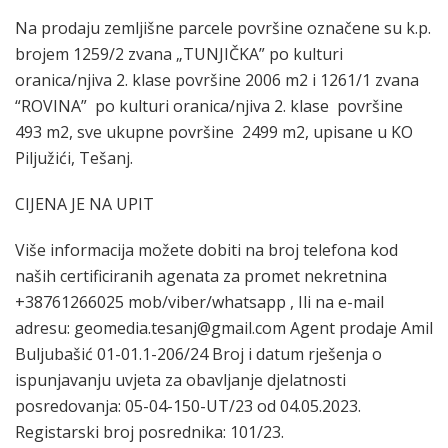
Na prodaju zemljišne parcele površine označene su k.p.
brojem 1259/2 zvana „TUNJIČKA” po kulturi
oranica/njiva 2. klase površine 2006 m2 i 1261/1 zvana
“ROVINA” po kulturi oranica/njiva 2. klase površine
493 m2, sve ukupne površine 2499 m2, upisane u KO
Piljužići, Tešanj.
CIJENA JE NA UPIT
Više informacija možete dobiti na broj telefona kod
naših certificiranih agenata za promet nekretnina
+38761266025 mob/viber/whatsapp , Ili na e-mail
adresu: geomedia.tesanj@gmail.com Agent prodaje Amil
Buljubašić 01-01.1-206/24 Broj i datum rješenja o
ispunjavanju uvjeta za obavljanje djelatnosti
posredovanja: 05-04-150-UT/23 od 04.05.2023.
Registarski broj posrednika: 101/23.