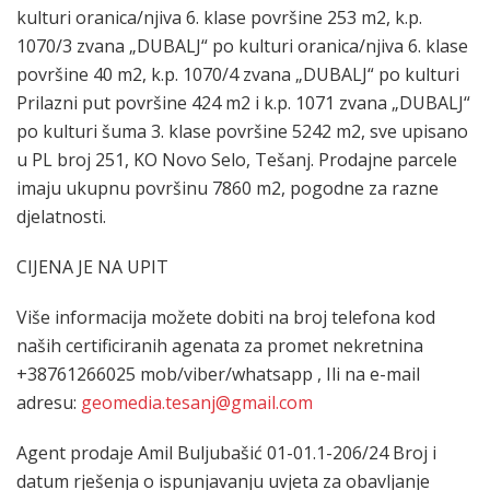
kulturi oranica/njiva 6. klase površine 253 m2, k.p.
1070/3 zvana „DUBALJ“ po kulturi oranica/njiva 6. klase
površine 40 m2, k.p. 1070/4 zvana „DUBALJ“ po kulturi
Prilazni put površine 424 m2 i k.p. 1071 zvana „DUBALJ“
po kulturi šuma 3. klase površine 5242 m2, sve upisano
u PL broj 251, KO Novo Selo, Tešanj. Prodajne parcele
imaju ukupnu površinu 7860 m2, pogodne za razne
djelatnosti.
CIJENA JE NA UPIT
Više informacija možete dobiti na broj telefona kod
naših certificiranih agenata za promet nekretnina
+38761266025 mob/viber/whatsapp , Ili na e-mail
adresu:
geomedia.tesanj@gmail.com
Agent prodaje Amil Buljubašić 01-01.1-206/24 Broj i
datum rješenja o ispunjavanju uvjeta za obavljanje