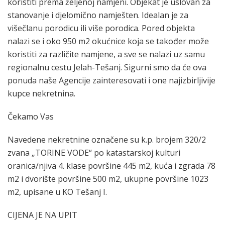
koristiti prema željenoj namjeni. Objekat je uslovan za
stanovanje i djelomično namješten. Idealan je za
višečlanu porodicu ili više porodica. Pored objekta
nalazi se i oko 950 m2 okućnice koja se također može
koristiti za različite namjene, a sve se nalazi uz samu
regionalnu cestu Jelah-Tešanj. Sigurni smo da će ova
ponuda naše Agencije zainteresovati i one najizbirljivije
kupce nekretnina.
Čekamo Vas
Navedene nekretnine označene su k.p. brojem 320/2
zvana „TORINE VODE“ po katastarskoj kulturi
oranica/njiva 4. klase površine 445 m2, kuća i zgrada 78
m2 i dvorište površine 500 m2, ukupne površine 1023
m2, upisane u KO Tešanj I.
CIJENA JE NA UPIT