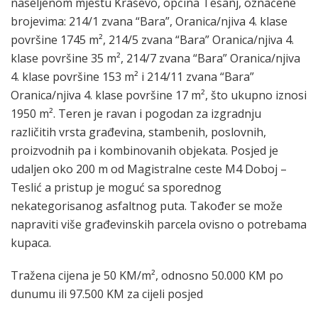
naseljenom mjestu Kraševo, općina Tešanj, označene
brojevima: 214/1 zvana “Bara”, Oranica/njiva 4. klase
površine 1745 m², 214/5 zvana “Bara” Oranica/njiva 4.
klase površine 35 m², 214/7 zvana “Bara” Oranica/njiva
4. klase površine 153 m² i 214/11 zvana “Bara”
Oranica/njiva 4. klase površine 17 m², što ukupno iznosi
1950 m². Teren je ravan i pogodan za izgradnju
različitih vrsta građevina, stambenih, poslovnih,
proizvodnih pa i kombinovanih objekata. Posjed je
udaljen oko 200 m od Magistralne ceste M4 Doboj –
Teslić a pristup je moguć sa sporednog
nekategorisanog asfaltnog puta. Također se može
napraviti više građevinskih parcela ovisno o potrebama
kupaca.
Tražena cijena je 50 KM/m², odnosno 50.000 KM po
dunumu ili 97.500 KM za cijeli posjed