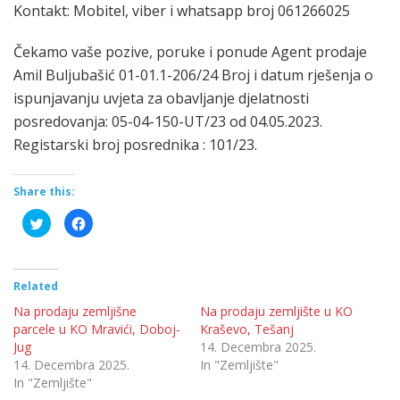
Kontakt: Mobitel, viber i whatsapp broj 061266025
Čekamo vaše pozive, poruke i ponude Agent prodaje
Amil Buljubašić 01-01.1-206/24 Broj i datum rješenja o
ispunjavanju uvjeta za obavljanje djelatnosti
posredovanja: 05-04-150-UT/23 od 04.05.2023.
Registarski broj posrednika : 101/23.
Share this:
Click
Click
to
to
share
share
on
on
Twitter
Facebook
(Opens
(Opens
in
in
Related
new
new
window)
window)
Na prodaju zemljišne
Na prodaju zemljište u KO
parcele u KO Mravići, Doboj-
Kraševo, Tešanj
Jug
14. Decembra 2025.
14. Decembra 2025.
In "Zemljište"
In "Zemljište"