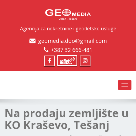
Agencija za nekretnine i geodetske usluge
geomedia.doo@gmail.com
+387 32 666-481
Toggl
navig
Na prodaju zemljište u
KO Kraševo, Tešanj