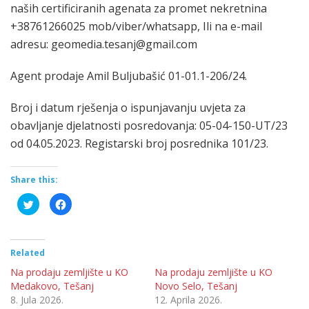
naših certificiranih agenata za promet nekretnina
+38761266025 mob/viber/whatsapp, Ili na e-mail
adresu: geomedia.tesanj@gmail.com
Agent prodaje Amil Buljubašić 01-01.1-206/24.
Broj i datum rješenja o ispunjavanju uvjeta za
obavljanje djelatnosti posredovanja: 05-04-150-UT/23
od 04.05.2023. Registarski broj posrednika 101/23.
Share this:
Click
Click
to
to
share
share
on
on
Twitter
Facebook
(Opens
(Opens
in
in
Related
new
new
window)
window)
Na prodaju zemljište u KO
Na prodaju zemljište u KO
Medakovo, Tešanj
Novo Selo, Tešanj
8. Jula 2026.
12. Aprila 2026.