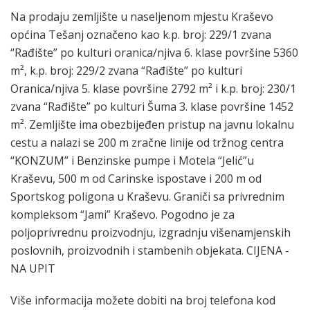
Na prodaju zemljište u naseljenom mjestu Kraševo
općina Tešanj označeno kao k.p. broj: 229/1 zvana
“Rađište” po kulturi oranica/njiva 6. klase površine 5360
m², k.p. broj: 229/2 zvana “Rađište” po kulturi
Oranica/njiva 5. klase površine 2792 m² i k.p. broj: 230/1
zvana “Rađište” po kulturi Šuma 3. klase površine 1452
m². Zemljište ima obezbijeđen pristup na javnu lokalnu
cestu a nalazi se 200 m zračne linije od tržnog centra
“KONZUM” i Benzinske pumpe i Motela “Jelić”u
Kraševu, 500 m od Carinske ispostave i 200 m od
Sportskog poligona u Kraševu. Graniči sa privrednim
kompleksom “Jami” Kraševo. Pogodno je za
poljoprivrednu proizvodnju, izgradnju višenamjenskih
poslovnih, proizvodnih i stambenih objekata. CIJENA -
NA UPIT
Više informacija možete dobiti na broj telefona kod