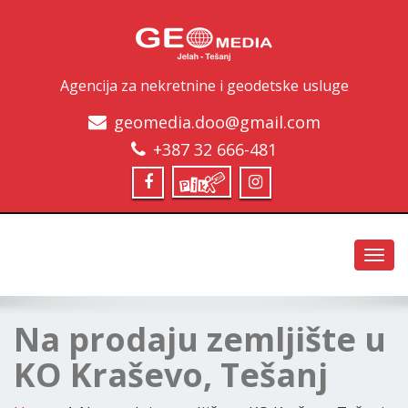
Agencija za nekretnine i geodetske usluge
geomedia.doo@gmail.com
+387 32 666-481
Toggl
navig
Na prodaju zemljište u
KO Kraševo, Tešanj