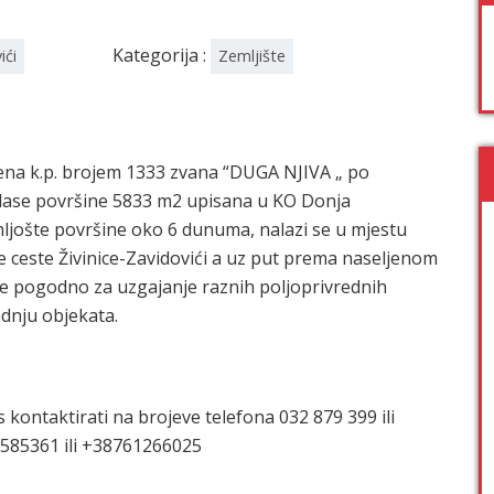
Kategorija :
ići
Zemljište
na k.p. brojem 1333 zvana “DUGA NJIVA „ po
. klase površine 5833 m2 upisana u KO Donja
mljošte površine oko 6 dunuma, nalazi se u mjestu
e ceste Živinice-Zavidovići a uz put prema naseljenom
 je pogodno za uzgajanje raznih poljoprivrednih
radnju objekata.
M
 kontaktirati na brojeve telefona 032 879 399 ili
85361 ili +38761266025