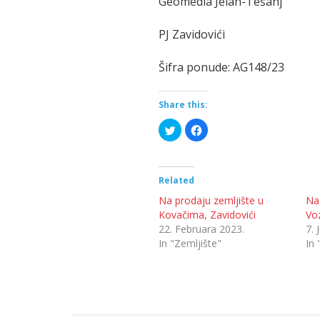
Geomedia Jelah-Tešanj
PJ Zavidovići
Šifra ponude: AG148/23
Share this:
Click
Click
to
to
share
share
on
on
Twitter
Facebook
(Opens
(Opens
in
in
Related
new
new
window)
window)
Na prodaju zemljište u
Na
Kovačima, Zavidovići
Voz
22. Februara 2023.
7. 
In "Zemljište"
In 