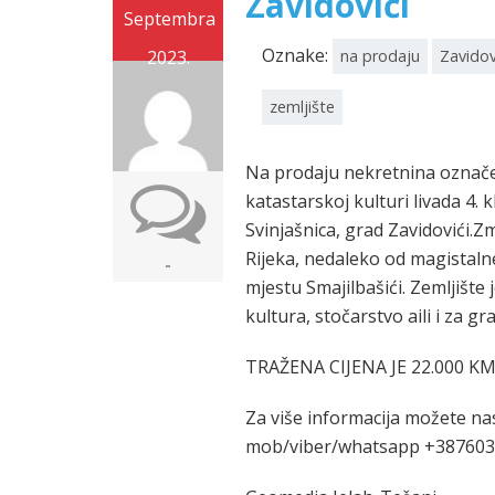
Zavidovići
Septembra
Oznake:
2023.
na prodaju
Zavidov
zemljište
Na prodaju nekretnina označe
katastarskoj kulturi livada 4
Svinjašnica, grad Zavidovići.Z
Rijeka, nedaleko od magistaln
-
mjestu Smajilbašići. Zemljište
kultura, stočarstvo aili i za g
TRAŽENA CIJENA JE 22.000 K
Za više informacija možete nas
mob/viber/whatsapp +3876035