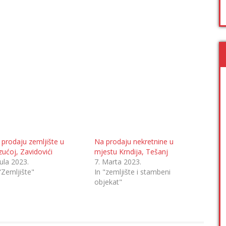
 prodaju zemljište u
Na prodaju nekretnine u
ućoj, Zavidovići
mjestu Krndija, Tešanj
Jula 2023.
7. Marta 2023.
"Zemljište"
In "zemljište i stambeni
objekat"