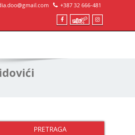
ia.doo@gmail.com
+387 32 666-481
idovići
PRETRAGA