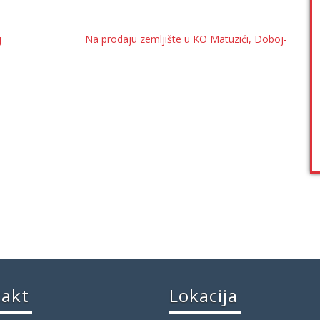
j
Na prodaju zemljište u KO Matuzići, Doboj-
takt
Lokacija