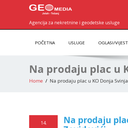
Agencija za nekretnine i geodetske usluge
POČETNA
USLUGE
OGLASI/VIJEST
Na prodaju plac u K
Home
Na prodaju plac u KO Donja Svinja
Na prodaju pla
14.