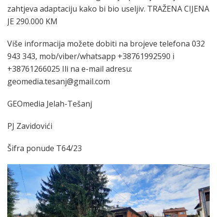
zahtjeva adaptaciju kako bi bio useljiv. TRAŽENA CIJENA
JE 290.000 KM
Više informacija možete dobiti na brojeve telefona 032
943 343, mob/viber/whatsapp +38761992590 i
+38761266025 Ili na e-mail adresu:
geomedia.tesanj@gmail.com
GEOmedia Jelah-Tešanj
PJ Zavidovići
Šifra ponude T64/23