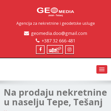
Agencija za nekretnine i geodetske usluge
geomedia.doo@gmail.com
+387 32 666-481
Toggl
navig
Na prodaju nekretnine
u naselju Tepe, Tešanj