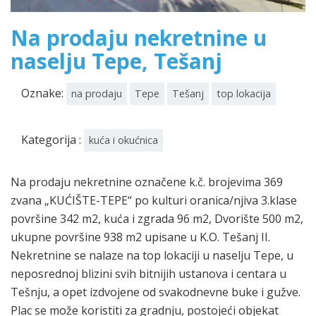
Na prodaju nekretnine u
naselju Tepe, Tešanj
Oznake:
na prodaju
Tepe
Tešanj
top lokacija
Kategorija :
kuća i okućnica
Na prodaju nekretnine označene k.č. brojevima 369
zvana „KUĆIŠTE-TEPE“ po kulturi oranica/njiva 3.klase
površine 342 m2, kuća i zgrada 96 m2, Dvorište 500 m2,
ukupne površine 938 m2 upisane u K.O. Tešanj II.
Nekretnine se nalaze na top lokaciji u naselju Tepe, u
neposrednoj blizini svih bitnijih ustanova i centara u
Tešnju, a opet izdvojene od svakodnevne buke i gužve.
Plac se može koristiti za gradnju, postojeći objekat