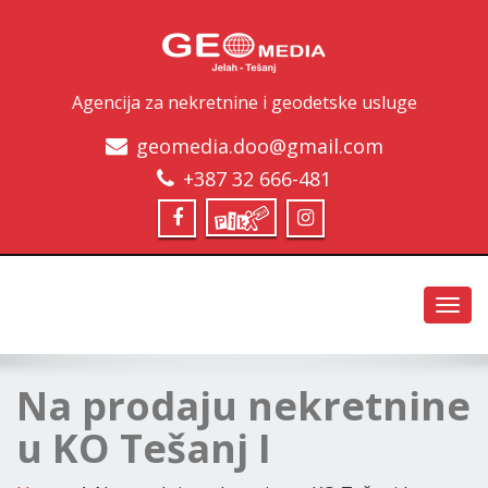
Agencija za nekretnine i geodetske usluge
geomedia.doo@gmail.com
+387 32 666-481
Toggl
navig
Na prodaju nekretnine
u KO Tešanj I