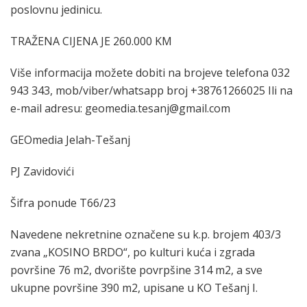
poslovnu jedinicu.
TRAŽENA CIJENA JE 260.000 KM
Više informacija možete dobiti na brojeve telefona 032
943 343, mob/viber/whatsapp broj +38761266025 Ili na
e-mail adresu: geomedia.tesanj@gmail.com
GEOmedia Jelah-Tešanj
PJ Zavidovići
Šifra ponude T66/23
Navedene nekretnine označene su k.p. brojem 403/3
zvana „KOSINO BRDO“, po kulturi kuća i zgrada
površine 76 m2, dvorište povrpšine 314 m2, a sve
ukupne površine 390 m2, upisane u KO Tešanj I.