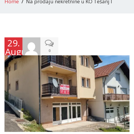
Home
Na prodaju nekretnine u KO Tešanj I
29.
Augusta
0
2023.