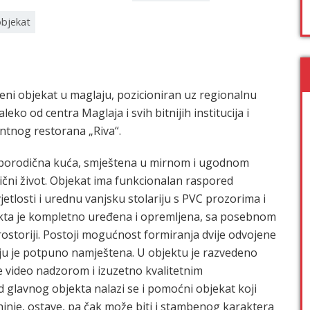
objekat
ni objekat u maglaju, pozicioniran uz regionalnu
eko od centra Maglaja i svih bitnijih institucija i
ntnog restorana „Riva“.
 porodična kuća, smještena u mirnom i ugodnom
čni život. Objekat ima funkcionalan raspored
etlosti i urednu vanjsku stolariju s PVC prozorima i
kta je kompletno uređena i opremljena, sa posebnom
storiji. Postoji mogućnost formiranja dvije odvojene
ju je potpuno namještena. U objektu je razvedeno
e video nadzorom i izuzetno kvalitetnim
 glavnog objekta nalazi se i pomoćni objekat koji
inje, ostave, pa čak može biti i stambenog karaktera