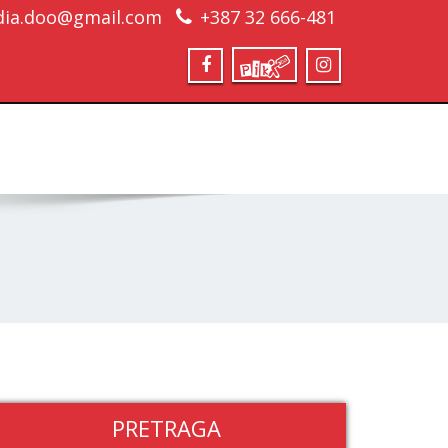
ia.doo@gmail.com
+387 32 666-481
PRETRAGA