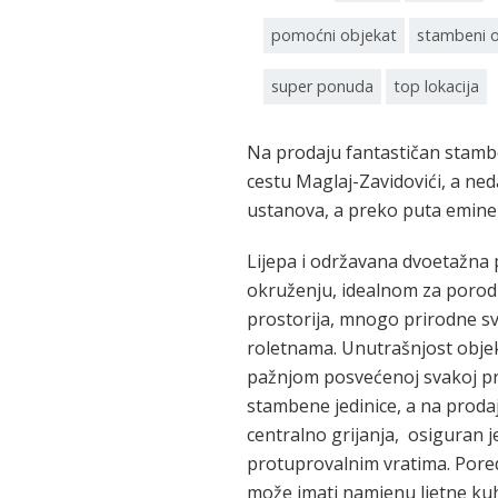
pomoćni objekat
stambeni 
super ponuda
top lokacija
Na prodaju fantastičan stambe
cestu Maglaj-Zavidovići, a nedal
ustanova, a preko puta emine
Lijepa i održavana dvoetažna
okruženju, idealnom za porodi
prostorija, mnogo prirodne svj
roletnama. Unutrašnjost obje
pažnjom posvećenoj svakoj pro
stambene jedinice, a na proda
centralno grijanja, osiguran j
protuprovalnim vratima. Pored
može imati namjenu ljetne kuh