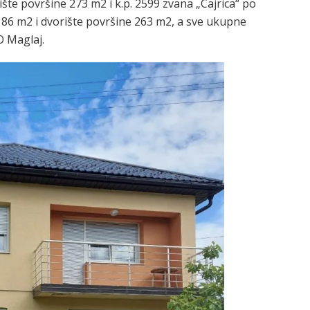
ište površine 273 m2 i k.p. 2599 zvana „Cajrica“ po
e 86 m2 i dvorište površine 263 m2, a sve ukupne
O Maglaj.