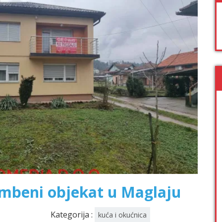
mbeni objekat u Maglaju
Kategorija :
kuća i okućnica