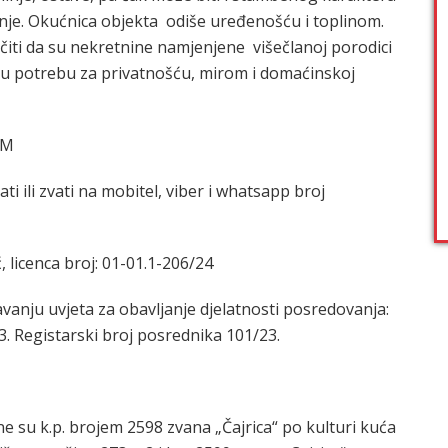
nje. Okućnica objekta odiše uređenošću i toplinom.
učiti da su nekretnine namjenjene višečlanoj porodici
aju potrebu za privatnošću, mirom i domaćinskoj
KM
ti ili zvati na mobitel, viber i whatsapp broj
, licenca broj: 01-01.1-206/24
avanju uvjeta za obavljanje djelatnosti posredovanja:
. Registarski broj posrednika 101/23.
su k.p. brojem 2598 zvana „Čajrica“ po kulturi kuća