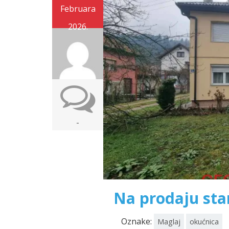
Februara
2026.
-
Na prodaju sta
Oznake:
Maglaj
okućnica