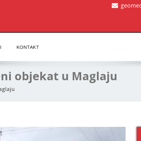
geomed
I
KONTAKT
ni objekat u Maglaju
aglaju