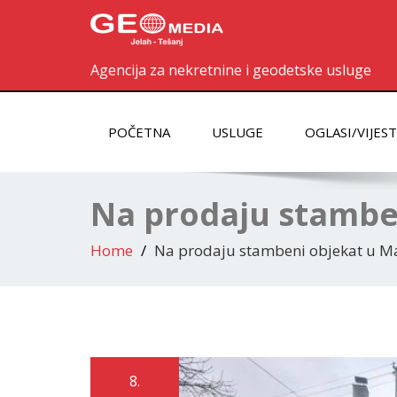
Agencija za nekretnine i geodetske usluge
POČETNA
USLUGE
OGLASI/VIJEST
Na prodaju stambe
Home
Na prodaju stambeni objekat u M
8.