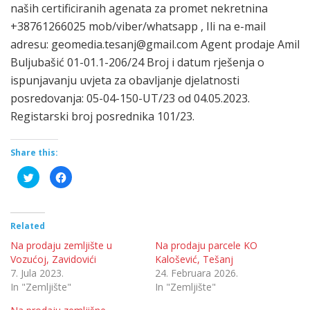
naših certificiranih agenata za promet nekretnina
+38761266025 mob/viber/whatsapp , Ili na e-mail
adresu: geomedia.tesanj@gmail.com Agent prodaje Amil
Buljubašić 01-01.1-206/24 Broj i datum rješenja o
ispunjavanju uvjeta za obavljanje djelatnosti
posredovanja: 05-04-150-UT/23 od 04.05.2023.
Registarski broj posrednika 101/23.
Share this:
Click
Click
to
to
share
share
on
on
Twitter
Facebook
(Opens
(Opens
in
in
Related
new
new
window)
window)
Na prodaju zemljište u
Na prodaju parcele KO
Vozućoj, Zavidovići
Kalošević, Tešanj
7. Jula 2023.
24. Februara 2026.
In "Zemljište"
In "Zemljište"