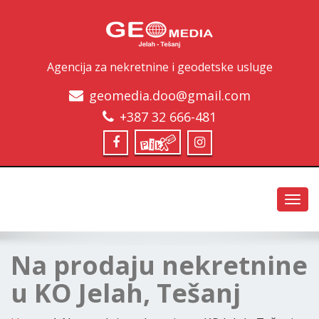
Agencija za nekretnine i geodetske usluge
geomedia.doo@gmail.com
+387 32 666-481
Toggl
navig
Na prodaju nekretnine
u KO Jelah, Tešanj